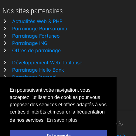
Nos sites partenaires
Actualités Web & PHP
Parrainage Boursorama
Parrainage Fortuneo
Parrainage ING
Offres de parrainage
Développement Web Toulouse
Parrainage Hello Bank
Parrainage Yomoni
Parrainage BforBank
En poursuivant votre navigation, vous
Comparatif banque
acceptez l'utilisation de cookies pour vous
proposer des services et offres adaptés à vos
centres d'intérêts et mesurer la fréquentation
de nos services.
En savoir plus
By Night v5.7.3
| © 2026 - Tous droits réservés
Fait avec
♥
par un
développeur Web Freelance à
J'ai compris