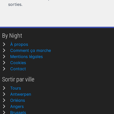
sorties.
By Night
À propos
Comment ça marche
Mentions légales
Cookies
Contact
Sortir par ville
Tours
Antwerpen
Orléans
Angers
Brussels