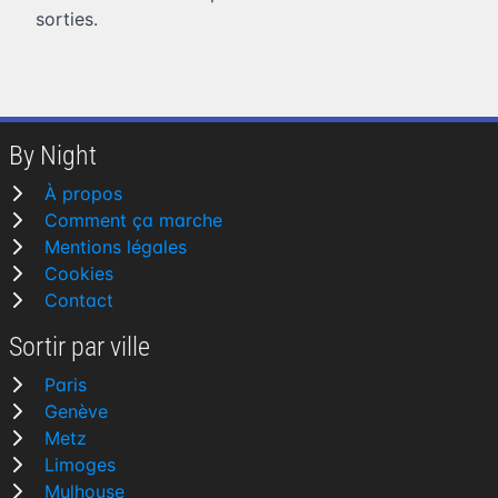
sorties.
By Night
À propos
Comment ça marche
Mentions légales
Cookies
Contact
Sortir par ville
Paris
Genève
Metz
Limoges
Mulhouse