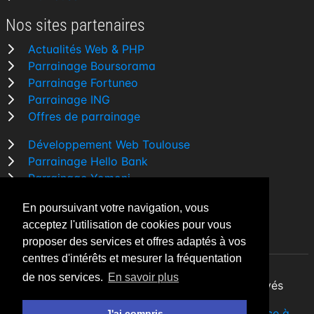
Nos sites partenaires
Actualités Web & PHP
Parrainage Boursorama
Parrainage Fortuneo
Parrainage ING
Offres de parrainage
Développement Web Toulouse
Parrainage Hello Bank
Parrainage Yomoni
Parrainage BforBank
En poursuivant votre navigation, vous
Comparatif banque
acceptez l'utilisation de cookies pour vous
proposer des services et offres adaptés à vos
centres d'intérêts et mesurer la fréquentation
de nos services.
En savoir plus
By Night v5.7.3
| © 2026 - Tous droits réservés
Fait avec
♥
par un
développeur Web Freelance à
J'ai compris