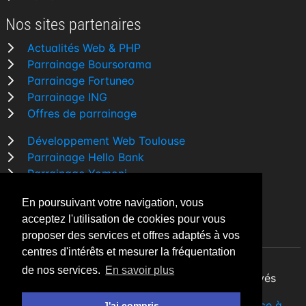
Nos sites partenaires
Actualités Web & PHP
Parrainage Boursorama
Parrainage Fortuneo
Parrainage ING
Offres de parrainage
Développement Web Toulouse
Parrainage Hello Bank
Parrainage Yomoni
Parrainage BforBank
En poursuivant votre navigation, vous
Comparatif banque
acceptez l'utilisation de cookies pour vous
proposer des services et offres adaptés à vos
centres d'intérêts et mesurer la fréquentation
de nos services.
En savoir plus
By Night v5.7.3
| © 2026 - Tous droits réservés
Fait avec
♥
par un
développeur Web Freelance à
J'ai compris