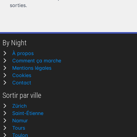
sorties.
By Night
À propos
Comment ça marche
Mentions légales
Cookies
Contact
Sortir par ville
Zürich
Saint-Étienne
Namur
Tours
Toulon