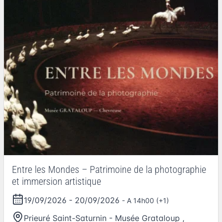
Entre les Mondes – Patrimoine de la photographie
et immersion artistique
19/09/2026
-
20/09/2026
- A 14h00 (+1)
Prieuré Saint-Saturnin - Musée Grataloup
,