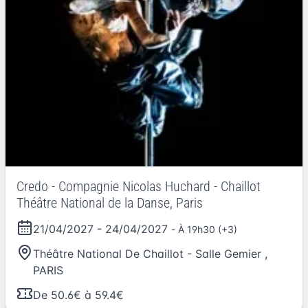
Credo - Compagnie Nicolas Huchard - Chaillot
Théâtre National de la Danse, Paris
21/04/2027
-
24/04/2027
- À 19h30 (+3)
Théâtre National De Chaillot - Salle Gemier
,
PARIS
De 50.6€ à 59.4€