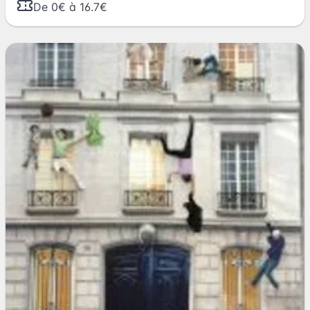
De 0€ à 16.7€