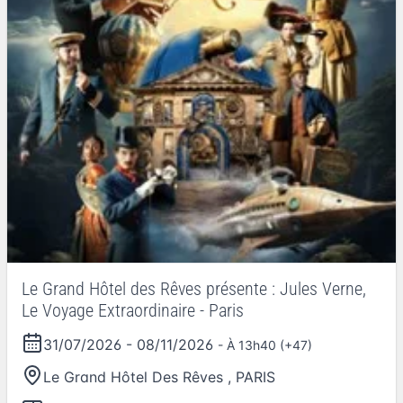
Le Grand Hôtel des Rêves présente : Jules Verne,
Le Voyage Extraordinaire - Paris
31/07/2026
-
08/11/2026
- À 13h40 (+47)
Le Grand Hôtel Des Rêves
,
PARIS