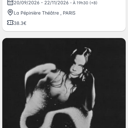
20/09/2026
-
22/11/2026
- À 19h30 (+8)
La Pépinière Théâtre
,
PARIS
38.3€