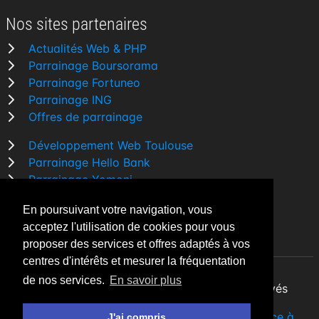
Nos sites partenaires
Actualités Web & PHP
Parrainage Boursorama
Parrainage Fortuneo
Parrainage ING
Offres de parrainage
Développement Web Toulouse
Parrainage Hello Bank
Parrainage Yomoni
Parrainage BforBank
En poursuivant votre navigation, vous
Comparatif banque
acceptez l'utilisation de cookies pour vous
proposer des services et offres adaptés à vos
centres d'intérêts et mesurer la fréquentation
de nos services.
En savoir plus
By Night v5.7.3
| © 2026 - Tous droits réservés
Fait avec
♥
par un
développeur Web Freelance à
J'ai compris